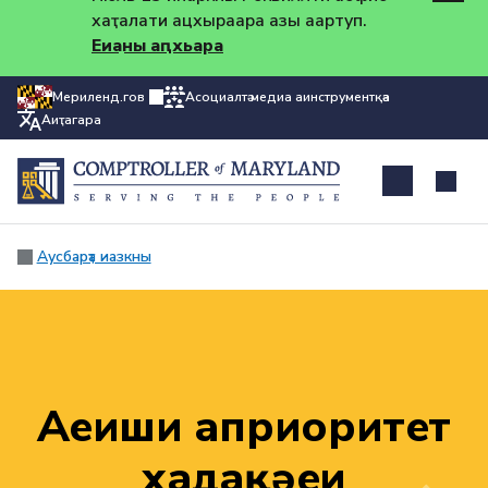
хаҭалатәи ацхыраара азы аартуп.
Еиҳаны аԥхьара
Мериленд.гов
Асоциалтә медиа аинструментқәа
Аиҭагара
Аусбарҭа иазкны
Аԥеиԥши априоритет
хадақәеи