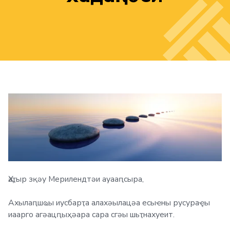
Ҳаҭыр зқәу Мерилендтәи ауааԥсыра,
Ахылаԥшҩы иусбарҭа алахәылацәа есыҽны русураҿы
иаарго агәацԥыҳәара сара сгәы шьҭнахуеит.