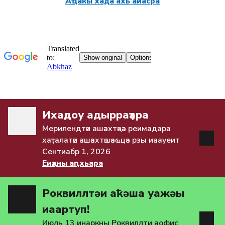
Аҵакы хада ахь аиасра
Ихадоу адырраҭара
Мерилендтәи ашәахтәқәа реимадара
хаҭалатәи ашәахтәшәаҩцәа рзы иаауеит
Сентиабр 1, 2026
Еиҳаны аԥхьара
Роквиллтәи аҟәша уажәы
иаартуп!
Июль 13 инаркны Роквиллтәи аофис