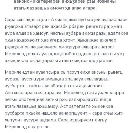
аекономикатә ҿиареи аихьӡареи рзы ибзианы
аҭагылазаашьа амоуп ҳәа агәра агара.
Сара схы ақәысҵоит Ахылаԥшҩы иусбарҭеи ауаажәлари
рҿаԥхьа агәаартреи аҳасабырбареи реиӷьтәра; ҳмаҵ
аура алшара ҳамоуп, насгьы аӡбара ақәҵаразы адатақәа
ҳхы иаҳархәоит ҳәа агәра ҳгоит. Ҳхықәкқәа ажәлар
рҿаԥхьа рылацәажәара ҳмаҵзура алшара анаҭоит
Мериленд инхо ауаа ҳзықәныҟәо рдырырц, насгьы урҭ
ахықәкқәа рынагӡаразы аҭакԥхықәра ҳадҵаразы.
Мерилендтәи ауааԥсыра рыԥсоуп еиҳа еиӷьны рымаҵ
ауразы аусеицура амҩақәа зԥшаауа ахылаԥшҩы
иусбарҭа – саргьы уи аҟаҵара схы ақәысҵоит.
Аицхыраарала мацара ауп Мерилендтәи ауаажәларра
зегьы рпотенциал зегьы рхы иадырхәартә еиԥш
аҭагылазаашьа ахьҳамоу. Астратегиатә хықәкқәа
ҳусбарҭа ԥхьаҟа ишцало аанарԥшуеит – сара сгәы хыҭ-
хыҭуеит аусура ацҵара. Сара издыруеит еиӷьу
Мериленд шҳаргыло.