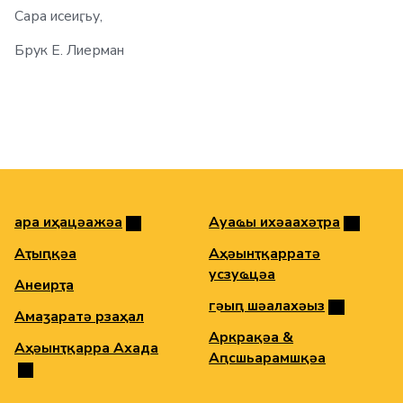
Сара исеиӷьу,
Брук Е. Лиерман
Ҳара иҳацәажәа
Ауаҩы ихәаахәҭра
Аҭыԥқәа
Аҳәынҭқарратә
усзуҩцәа
Анеирҭа
Ҳгәыԥ шәалахәыз
Амаӡаратә рзаҳал
Аркрақәа &
Аҳәынҭқарра Ахада
Аԥсшьарамшқәа