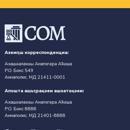
Азеиԥш корреспонденциа:
Ахашәалахәы Анапхгара Аҟәша
P.O. Бокс 549
Аннаполис, МД 21411-0001
Апошта ашьҭрақәеи ашәатәқәеи:
Ахашәалахәы Анапхгара Аҟәша
P.O. Бокс 8888
Аннаполис, МД 21401-8888