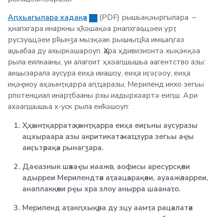
Аԥхьагылара хадақәа
(PDF) рышьақәыргылара
–
ҳнапхгара инаркны ҳҟәшақәа рнапхгаҩцәеи урҭ
русзуҩцәеи рҟынӡа мызқәак рыҩныҵҟа имҩаԥгаз
аџьабаа ду ахыркәшароуп. Ҳара ҳдивизионтә хықәкқәа
рыла еилкааны, уи алагоит ҳхәаԥшышьа аагентство азы:
аиҩызарала аусура еиҳа ииашоу, еиҳа иӷәӷәоу, еиҳа
иқәҿиоу аҳәынҭқарра аԥҵаразы, Мериленд инхо зегьы
рпотенциал инарҭбааны рхы иадырхәартә еиԥш. Ари
ахәаԥшышьа х-уск рыла еиҟәшоуп:
Ҳҳәынҭқарратә ҳәынҭқарра еиҳа еиӷьны аусуразы
ацхыраара азы акритикатә маҵзура зегьы аҿы
аиӷьтәрақәа рынагӡара.
Даҽазнык шәхаҿы иаажәг, аофисы аресурсқәеи
адырреи Мерилендтәи аҭаацәарақәеи, ауаажәларреи,
анаплакқәеи рҿы хра злоу анырра шаанаҭо.
Мериленд аҭакԥхықәра ду зцу аамҭа рацәалатәи