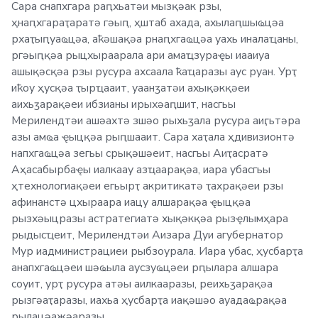
Сара снапхгара раԥхьатәи мызқәак рзы,
ҳнаԥхгараҭаратә гәыԥ, ҳштаб ахада, ахылаԥшыҩцәа
рхаҭыԥуаҩцәа, аҟәшақәа рнаԥхгаҩцәа уахь иналаҵаны,
ргәыԥқәа рыцхыраарала ари амаҵзураҿы иааиуа
ашықәсқәа рзы русура ахсаала ҟаҵаразы аус руан. Урҭ
иҟоу ҳусқәа ҭырҵааит, уаанӡатәи ахықәкқәеи
аихьӡарақәеи ибзианы ирыхәаԥшит, насгьы
Мерилендтәи ашәахтә зшәо рыхьӡала русура аиӷьтәра
азы амҩа ҿыцқәа рыԥшааит. Сара хаҭала ҳдивизионтә
напхгаҩцәа зегьы срықәшәеит, насгьы Аиҭасратә
Аҳасабырбаҿы иалкаау азҵаарақәа, иара убасгьы
ҳтехнологиақәеи егьырҭ акритикатә ҭахрақәеи рзы
афинанстә цхыраара иацу алшарақәа ҿыцқәа
рызхәыцразы астратегиатә хықәкқәа рызҿлымҳара
рыдысҵеит, Мерилендтәи Аизара Дуи агубернатор
Мур иадминистрациеи рыбзоурала. Иара убас, ҳусбарҭа
анапхгаҩцәеи шәҩыла аусзуҩцәеи рԥылара алшара
соуит, урҭ русура атәы аилкааразы, реихьӡарақәа
рызгәаҭаразы, иахьа ҳусбарҭа иақәшәо ​​ауадаҩрақәа
рылацәажәаразы.