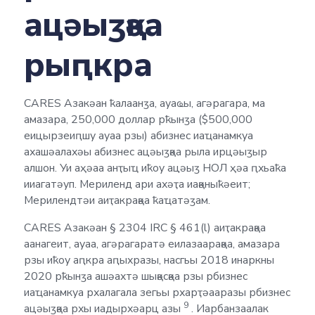
ацәыӡқәа
рыԥкра
CARES Азакәан ҟалаанӡа, ауаҩы, агәрагара, ма
амазара, 250,000 доллар рҟынӡа ($500,000
еицырзеиԥшу ауаа рзы) абизнес иаҵанамкуа
ахашәалахәы абизнес ацәыӡқәа рыла ирцәыӡыр
алшон. Уи аҳәаа анҭыҵ иҟоу ацәыӡ НОЛ ҳәа ԥхьаҟа
ииагатәуп. Мериленд ари ахәҭа иақәныҟәеит;
Мерилендтәи аиҭакрақәа ҟаҵатәӡам.
CARES Азакәан § 2304 IRC § 461(l) аиҭакрақәа
аанагеит, ауаа, агәрагаратә еилазаарақәа, амазара
рзы иҟоу аԥкра аԥыхразы, насгьы 2018 инаркны
2020 рҟынӡа ашәахтә шықәсқәа рзы рбизнес
иаҵанамкуа рхалагала зегьы рхарҭәааразы рбизнес
9
ацәыӡқәа рхы иадырхәарц азы
. Иарбанзаалак