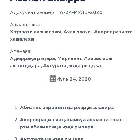
Адокумент аномер:
ТА-24-ИУЛЬ-2020
Ашәахтә хкы:
Хаҭалатәи ахашәалахәы, Ахашәалахәы, Акорпоративтә
хашәалахәы
Атемақәа:
Адыррақәа рыҭара, Мериленд Ахашәалахәы
ашәахтәқәҵара, Аусуратә цәыӡқәа рыцқьа
Иуль 24, 2020
Абизнес апроцентқәа рхарџь алаххра
Акорпорациа иаҵанамкуа ашәахтә зшәо
рзы абизнес ацәыӡқәа рыԥкра
Аусуратә цәыӡқәа рыцқьеи