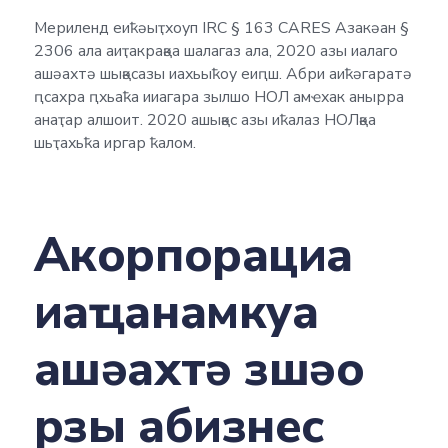
Мериленд еиҟәыҭхоуп IRC § 163 CARES Азакәан §
2306 ала аиҭакрақәа шалагаз ала, 2020 азы иалаго
ашәахтә шықәсазы иахьыҟоу еиԥш. Абри аиҟәгаратә
ԥсахра ԥхьаҟа ииагара зылшо НОЛ амҽхак анырра
анаҭар алшоит. 2020 ашықәс азы иҟалаз НОЛқәа
шьҭахьҟа иргар ҟалом.
Акорпорациа
иаҵанамкуа
ашәахтә зшәо
рзы абизнес