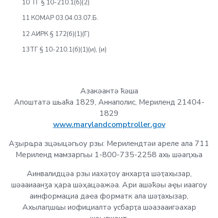
10 ТГ § 10-210.1(б)(2)
11 КОМАР 03.04.03.07.Б.
12 АИРК § 172(б)(1)(Г)
13ТГ § 10-210.1(б)(1)(и), (и)
Азакәантә ҟәша
Апоштатә шьаҟа 1829, Аннаполис, Мериленд 21404-
1829
www.marylandcomptroller.gov
Аӡырҩра зцәыцәгьоу рзы: Мерилендтәи ареле ала 711
Мериленд мамзаргьы 1-800-735-2258 ахь шәаԥхьа
Аинвалидцәа рзы иахәҭоу анхарҭа шәҭахызар,
шәааиаанӡа ҳара шәҳацәажәа. Ари ашәҟәы аҿы иаагоу
аинформациа даҽа форматк ала шәҭахызар,
Ахылаԥшҩы иофициалтә усбарҭа шәазааигәахар