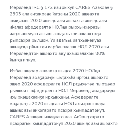
Мериленд IRC § 172 иацрыхуп CARES Азакәан §
2303 ала аиҭакрақәа ҟаҵаны 2020 ашәахтә
шықәсазы. 2020 ашықәс азы ашәахтә ашықәс азы
иҟалаз афедералтә НОЛқәа рырхынҳәразы
иаԥхьанеиуаз ашықәс ашьҭахьтәи ашәахтәқәа
рыԥсахра рылшом. Уи адагьы, иаԥхьанеиуаз
ашықәсқәа рҟынтәи иарбанзаалак НОЛ 2020 азы
Мерилендтәи ашәахтә зқәу ахашәалахәы 80%
ҟынӡа иԥкуп.
Избан акәзар ашәахтә шықәса 2020 НОЛқәа
Мериленд аҩаӡараҿы шьҭахьҟа иргом, ашәахтә
зшәо 2020 афедералтә НОЛ рҵыхәтәа ԥырҵәар
рылшоит, афедералтә НОЛ Мериленд аҩаӡараҿы
ихыркәшахаанӡа ирхынҳәны. Афедералтә
ҩаӡараҿы 2020 шықәсазы НОЛ ахьырхынҳәуа
ашықәс азы аиҟәгаратә ԥсахра хымԥадатәиуп,
CARES Азакәан ишақәнаго ала. Аиҟәыҭхаратә
ԥсахрагьы хымԥадатәиуп 2020 ашықәс азы ашәахтә