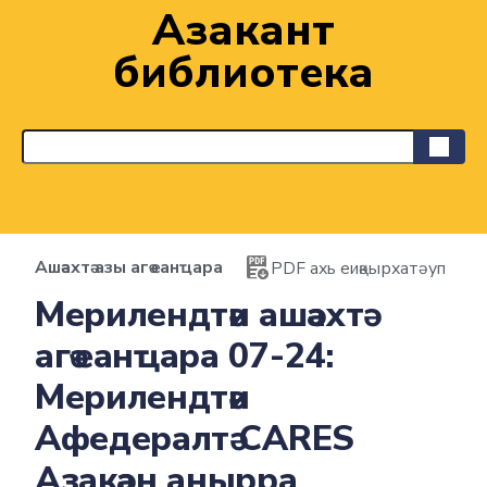
Азакәантә
библиотека
Ашәахтә азы агәҽанҵара
PDF ахь еиқәырхатәуп
Мерилендтәи ашәахтә
агәҽанҵара 07-24:
Мерилендтәи
Афедералтә CARES
Азакәан анырра