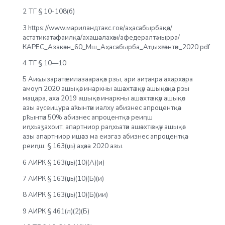
2 ТГ § 10-108(б)
3 https://www.мариландтакс.гов/аҳасабырбақәа/
астатикатә-фаилқәа/ахашәалахәы/афедералтә нырра/
КАРЕС_Азакәан_60_Мш_Аҳасабырба_Аҵыхәтәантәи_2020.pdf
4 ТГ § 10—10
5 Аиҩызаратә еилазаарақәа рзы, ари аиҭакра ахархәара
амоуп 2020 ашықәс инаркны ашәахтә зқәу ашықәсқәа рзы
мацара, аха 2019 ашықәс инаркны ашәахтә зқәу ашықәс
азы аусеицура аҟынтәи иалху абизнес апроцентқәа
рҟынтәи 50% абизнес апроцентқәа реиԥш
иԥхьаӡахоит, апартниор раԥхьатәи ашәахтә зқәу ашықәс
азы апартниор ишәаз ма еизгаз абизнес апроцентқәа
реиԥш. § 163(џь) аҳәаа 2020 азы.
6 АИРК § 163(џь)(10)(А)(и)
7 АИРК § 163(џь)(10)(Б)(и)
8 АИРК § 163(џь)(10)(Б)(ии)
9 АИРК § 461(л)(2)(Б)