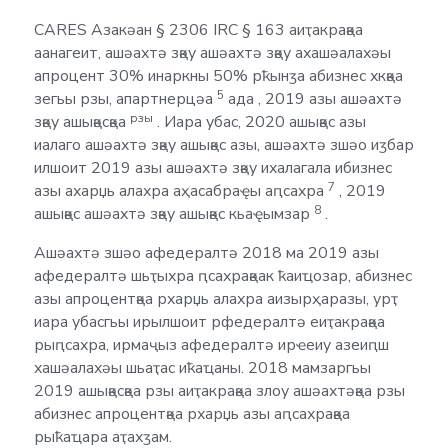
CARES Азакәан § 2306 IRC § 163 аиҭакрақәа
аанагеит, ашәахтә зқәу ашәахтә зқәу ахашәалахәы
апроцент 30% инаркны 50% рҟынӡа абизнес хкқәа
5
зегьы рзы, апартнерцәа
ада , 2019 азы ашәахтә
рзы
зқәу ашықәсқәа
. Иара убас, 2020 ашықәс азы
иалаго ашәахтә зқәу ашықәс азы, ашәахтә зшәо иӡбар
илшоит 2019 азы ашәахтә зқәу ихалагала ибизнес
7
азы ахарџь алахра аҳасабраҿы аԥсахра
, 2019
8
ашықәс ашәахтә зқәу ашықәс кьаҿымзар
.
Ашәахтә зшәо афедералтә 2018 ма 2019 азы
афедералтә шьҭыхра ԥсахрақәак ҟаиҵозар, абизнес
азы апроцентқәа рхарџь алахра аизырҳаразы, урҭ
иара убасгьы ирылшоит рфедералтә еиҭакрақәа
рыԥсахра, ирмаҷыз афедералтә ирҽеиу азеиԥш
хашәалахәы шьаҭас иҟаҵаны. 2018 мамзаргьы
2019 ашықәсқәа рзы аиҭакрақәа злоу ашәахтәқәа рзы
абизнес апроцентқәа рхарџь азы аԥсахрақәа
рыҟаҵара аҭахӡам.