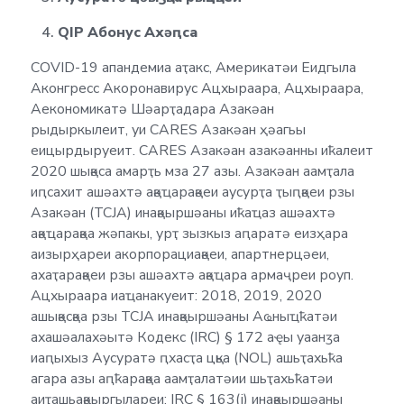
QIP Абонус Ахәԥса
COVID-19 апандемиа аҭакс, Америкатәи Еидгыла
Аконгресс Акоронавирус Ацхыраара, Ацхыраара,
Аекономикатә Шәарҭадара Азакәан
рыдыркылеит, уи CARES Азакәан ҳәагьы
еицырдыруеит. CARES Азакәан азакәанны иҟалеит
2020 шықәса амарҭь мза 27 азы. Азакәан аамҭала
иԥсахит ашәахтә ақәҵарақәеи аусурҭа ҭыԥқәеи рзы
Азакәан (TCJA) инақәыршәаны иҟаҵаз ашәахтә
ақәҵарақәа жәпакы, урҭ зызкыз аԥаратә еизҳара
аизырҳареи акорпорациақәеи, апартнерцәеи,
ахаҭарақәеи рзы ашәахтә ақәҵара армаҷреи роуп.
Ацхыраара иаҵанакуеит: 2018, 2019, 2020
ашықәсқәа рзы TCJA инақәыршәаны Аҩныҵҟатәи
ахашәалахәытә Кодекс (IRC) § 172 аҿы уаанӡа
иаԥыхыз Аусуратә ԥхасҭа цқьа (NOL) ашьҭахьҟа
агара азы аԥҟарақәа аамҭалатәии шьҭахьҟатәи
аиҭашьақәыргылареи; IRC § 163(j) инақәыршәаны