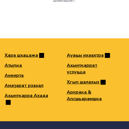
шәылшоит.
Ҳара шәҳацәажәа
Ауаҩы ихәаахәҭра
Аҭыԥқәа
Аҳәынҭқарратә
усзуҩцәа
Анеирҭа
Ҳгәыԥ шәалахәыз
Амаӡаратә рзаҳал
Аркрақәа &
Аҳәынҭқарра Ахада
Аԥсшьарамшқәа