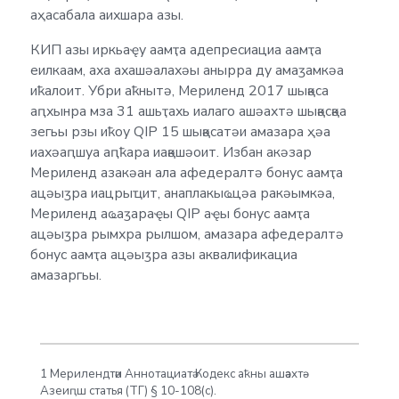
аҳасабала аихшара азы.
КИП азы иркьаҿу аамҭа адепресиациа аамҭа
еилкаам, аха ахашәалахәы анырра ду амаӡамкәа
иҟалоит. Убри аҟнытә, Мериленд 2017 шықәса
аԥхынра мза 31 ашьҭахь иалаго ашәахтә шықәсқәа
зегьы рзы иҟоу QIP 15 шықәсатәи амазара ҳәа
иахәаԥшуа аԥҟара иақәшәоит. Избан акәзар
Мериленд азакәан ала афедералтә бонус аамҭа
ацәыӡра иацрыҵит, анаплакыҩцәа ракәымкәа,
Мериленд аҩаӡараҿы QIP аҿы бонус аамҭа
ацәыӡра рымхра рылшом, амазара афедералтә
бонус аамҭа ацәыӡра азы аквалификациа
амазаргьы.
1 Мерилендтәи Аннотациатә Кодекс аҟны ашәахтә-
Азеиԥш статья (ТГ) § 10-108(c).