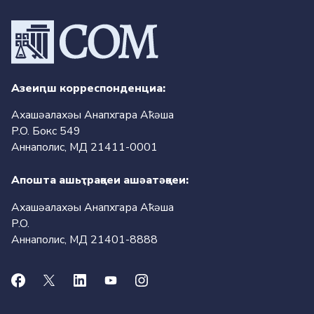
Азеиԥш корреспонденциа:
Ахашәалахәы Анапхгара Аҟәша
P.O. Бокс 549
Аннаполис, МД 21411-0001
Апошта ашьҭрақәеи ашәатәқәеи:
Ахашәалахәы Анапхгара Аҟәша
P.O.
Аннаполис, МД
21401-8888