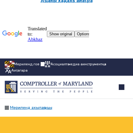
Аҵакы хадахь аиасра
Мериленд.гов
Асоциалтә медиа аинструментқәа
Аиҭагара
Мериленд ахылаԥшҩы