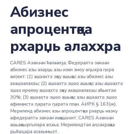
Абизнес
апроцентқәа
рхарџь алаххра
CARES Азакәан ҟалаанӡа, Федералтә закәан
абизнес азы ахарџь азы изин змоу аԥыхра ԥкра
аиҭеит: (1) ашәахтә зқәу ашықәс азы абизнес азы
ахашәалахәы; (2) ашәахтә зшәо ашықәс азы ашәахтә
зшәо ирҽеиу ашәахтә зқәу ахашәалахәы аҟынтәи
30%; (3) ашәахтә зшәо ашықәс азы ашәахтә зшәо
афинанстә ԥаратә ԥаратә план. АИРК § 163(ж).
Мериленд абизнес азы апроцентқәа рхарџь иазку
афедералтә закәан иақәшәоит; CARES Азакәан
ашьақәыргылара аԥхьа, Мерилендтәи аԥсахрақәа
рыҟаҵара аҭахымызт.