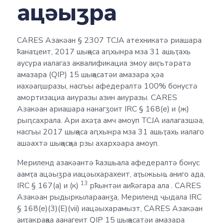
ацәыӡра
CARES Азакәан § 2307 TCJA атехникатә риашара
ҟанаҵеит, 2017 шықәса аԥхынра мза 31 ашьҭахь
аусура иалагаз аквалификациа змоу аиӷьтәратә
амазара (QIP) 15 шықәсатәи амазара ҳәа
иахәаԥшразы, насгьы афедералтә 100% бонустә
амортизациа аиуразы азин аиуразы. CARES
Азакәан ариашара нанагӡоит IRC § 168(е) и (ж)
рыԥсахрала. Ари ахәҭа амч амоуп TCJA иалагазшәа,
насгьы 2017 шықәса аԥхынра мза 31 ашьҭахь иалаго
ашәахтә шықәсқәа рзы ахархәара амоуп.
Мериленд азакәантә ҟазшьала афедералтә бонус
аамҭа ацәыӡра иацәыхарахеит, аҭыжьыҩ аниго ада,
13
IRC § 167(а) и (к)
рҟынтәи аиҟәгара ала . CARES
Азакәан рыдыркылараанӡа, Мериленд ҷыдала IRC
§ 168(e)(3)(E)(vii) иацәыхарамызт, CARES Азакәан
аиҭакрақәа аанагеит QIP 15 шықәсатәи амазара