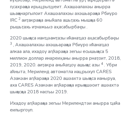
ԥсахрақәа ирыцрыҵуеит. Ахашәалахәы анырра
шьақәнаргылоит Ахашәалахәы ахәшьарақәа Рбиуро
2
IRC
аиҭакрақәа аныҟала ашьҭахь мышқәа 60
рышьҭахь иҭнажьыз аҳасабырбаҿы .
2020 шықәса ианҵәамҭазы иҟанаҵаз аҳасабырбаҿы
3
, Ахашәалахәы ахәшьарақәа Рбиуро иҟанаҵаз
алкаа ала, ихадоу аԥҟарақәа зегьы есышықәса 5
миллион доллар инареиҳаны анырра рнаҭоит, 2018,
4
2019, 2020. аиҭакра аныҟаҵоу ашықәс азы
. Убри
аҟнытә, Мериленд автоматла иацрыхуп CARES
Азакәан аԥҟарақәа 2020 ашәахтә шықәса ианыруа,
аха CARES Азакәан аԥҟарақәа ирықәшәоит ашәахтә
шықәсқәа 2018 насгьы 2019.
Ихадоу аԥҟарақәа зегьы Мерилендтәи анырра ҵаҟа
еилыргоуп.