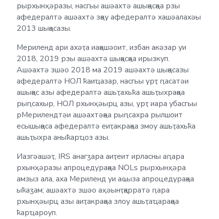
рырхынҳәразы, насгьы ашәахтә ашықәсқәа рзы
афедералтә ашәахтә зқәу афедералтә хашәалахәы
2013 шықәсазы.
Мериленд ари ахәҭа иақәшәоит, избан акәзар уи
2018, 2019 рзы ашәахтә шықәсқәа ирызкуп.
Ашәахтә зшәо 2018 ма 2019 ашәахтә шықәсазы
афедералтә НОЛ ҟаиҵазар, насгьы урҭ ԥасатәи
ашықәс азы афедералтә ашьҭахьҟа ашьҭыхрақәа
рыԥсахыр, НОЛ рхынҳәырц азы, урҭ иара убасгьы
рМерилендтәи ашәахтәқәа рыԥсахра рылшоит
есышықәса афедералтә еиҭакрақәа змоу ашьҭахьҟа
ашьҭыхра аныҟарҵоз азы.
Иазгәашәҭ, IRS анагӡара аиҭеит ирласны аԥара
рхынҳәразы апроцедурақәа NOLs рырхынҳәра
амзыз ала, аха Мериленд уи аҩыза апроцедурақәа
ыҟаӡам; ашәахтә зшәо аҳәынҭқарратә ԥара
рхынҳәырц азы аиҭакрақәа злоу ашьҭаҵарақәа
ҟарҵароуп.