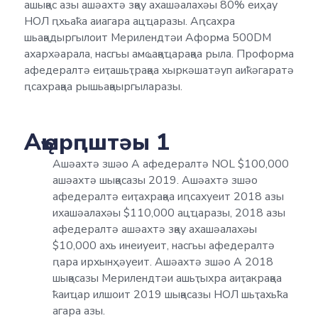
ашықәс азы ашәахтә зқәу ахашәалахәы 80% еиҳау
НОЛ ԥхьаҟа аиагара ацҵаразы. Аԥсахра
шьақәдыргылоит Мерилендтәи Аформа 500DM
ахархәарала, насгьы амҩақәҵарақәа рыла. Проформа
афедералтә еиҭашьҭрақәа хыркәшатәуп аиҟәгаратә
ԥсахрақәа рышьақәыргыларазы.
Аҿырԥштәы 1
Ашәахтә зшәо А афедералтә NOL $100,000
ашәахтә шықәсазы 2019. Ашәахтә зшәо
афедералтә еиҭахрақәа иԥсахуеит 2018 азы
ихашәалахәы $110,000 ацҵаразы, 2018 азы
афедералтә ашәахтә зқәу ахашәалахәы
$10,000 ахь инеиуеит, насгьы афедералтә
ԥара ирхынҳәуеит. Ашәахтә зшәо А 2018
шықәсазы Мерилендтәи ашьҭыхра аиҭакрақәа
ҟаиҵар илшоит 2019 шықәсазы НОЛ шьҭахьҟа
агара азы.