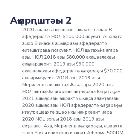
Аҿырԥштәы 2
2020 ашәахтә шықәсазы, ашәахтә зшәо В
афедералтә НОЛ $100,000 иоуеит. Ашәахтә
зшәо В ииасыз ашықәс азы афедералтә
еиҭашьҭрақәа ԥсахуеит, НОЛ шьҭахьҟа агара
азы. НОЛ 2018 азы $80,000 ахашәалахәы
еиқәнаршәоит, 2019 азы $90,000
ахашәалахәы афедералтә ҩаӡараҿы $70,000
ахь ирмаҷуеит. 2018 азы 2019 азы
Мерилендтәи ашьҭахьҟа аагара 2020 азы
НОЛ шьҭахьҟа агаразы аиҭакрақәа ҟаҵатәӡам.
2021 ашықәс азы ашәахтә шықәса аламҭалазы,
2020 ашықәс азы НОЛ афедералтә ҩаӡараҿы
иҭәуп; ашәахтә зшәо ихы иаирхәеит иара
2020 NOL зегьы 2018 азы 2019 азы
еиҭаганы. Аха, Мериленд аҩаӡараҿы, ашәахтә
зшәо В ихы иаирхәар илшоит Аформа 500DM