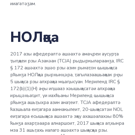
ииагатәӡам.
НОЛқәа
2017 азы афедералтә ашәахтә амаҷреи аусурҭа
ҭыԥқәеи рзы Азакәан (TCJA) рыдыркылараанӡа, IRC
§ 172 ашәахтә зшәо рзы азин рынаҭон ҩышықәса
рҟынӡа НОЛқәа рырхынҳәра, ҭагылазаашьақәак рҿы
5 шықәса рзы алхрақәа мҩаԥысуан. Мериленд IRC §
172(b)(1)(H) аҿы иԥшааз хәышықәсатәи алхрақәа
ирыцәхьаҵит, уи иахҟьаны Мериленд ҩышықәса
рҟынӡа ашьҭыхра азин анаҭеит. TCJA афедералтә
ҟазшьала еиҭагара ааннакылеит, 20-шықәсатәи NOL
еиҭагара есышықәса ашәахтә зқәу ахашәалахәы 80%
ҟынӡа ахарҭәаара алнаршоит, 2017 шықәса аԥхынра
мза 31 ашьҭахь иалаго ашәахтә шықәсқәа рзы.