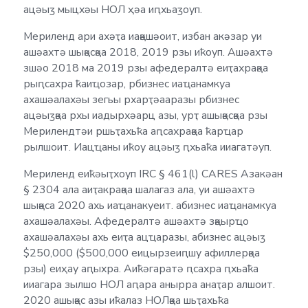
ацәыӡ мыцхәы НОЛ ҳәа иԥхьаӡоуп.
Мериленд ари ахәҭа иақәшәоит, избан акәзар уи
ашәахтә шықәсқәа 2018, 2019 рзы иҟоуп. Ашәахтә
зшәо 2018 ма 2019 рзы афедералтә еиҭахрақәа
рыԥсахра ҟаиҵозар, рбизнес иаҵанамкуа
ахашәалахәы зегьы рхарҭәааразы рбизнес
ацәыӡқәа рхы иадырхәарц азы, урҭ ашықәсқәа рзы
Мерилендтәи ршьҭахьҟа аԥсахрақәа ҟарҵар
рылшоит. Иацҵаны иҟоу ацәыӡ ԥхьаҟа ииагатәуп.
Мериленд еиҟәыҭхоуп IRC § 461(l) CARES Азакәан
§ 2304 ала аиҭакрақәа шалагаз ала, уи ашәахтә
шықәса 2020 ахь иаҵанакуеит. абизнес иаҵанамкуа
ахашәалахәы. Афедералтә ашәахтә зқәырҵо
ахашәалахәы ахь еиҭа ацҵаразы, абизнес ацәыӡ
$250,000 ($500,000 еицырзеиԥшу афиллерқәа
рзы) еиҳау аԥыхра. Аиҟәгаратә ԥсахра ԥхьаҟа
ииагара зылшо НОЛ аԥара анырра анаҭар алшоит.
2020 ашықәс азы иҟалаз НОЛқәа шьҭахьҟа