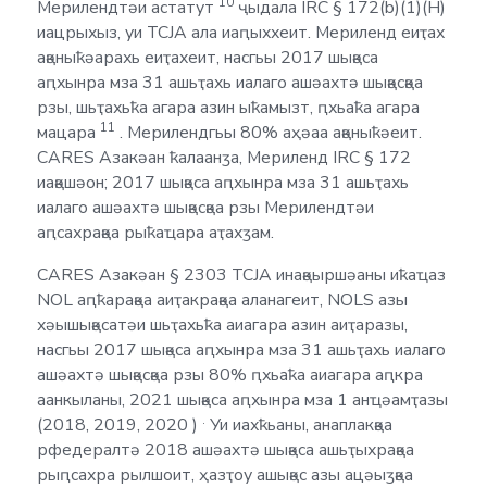
10
Мерилендтәи астатут
ҷыдала IRC § 172(b)(1)(H)
иацрыхыз, уи TCJA ала иаԥыххеит. Мериленд еиҭах
ақәныҟәарахь еиҭахеит, насгьы 2017 шықәса
аԥхынра мза 31 ашьҭахь иалаго ашәахтә шықәсқәа
рзы, шьҭахьҟа агара азин ыҟамызт, ԥхьаҟа агара
11
мацара
. Мерилендгьы 80% аҳәаа ақәныҟәеит.
CARES Азакәан ҟалаанӡа, Мериленд IRC § 172
иақәшәон; 2017 шықәса аԥхынра мза 31 ашьҭахь
иалаго ашәахтә шықәсқәа рзы Мерилендтәи
аԥсахрақәа рыҟаҵара аҭахӡам.
CARES Азакәан § 2303 TCJA инақәыршәаны иҟаҵаз
NOL аԥҟарақәа аиҭакрақәа аланагеит, NOLS азы
хәышықәсатәи шьҭахьҟа аиагара азин аиҭаразы,
насгьы 2017 шықәса аԥхынра мза 31 ашьҭахь иалаго
ашәахтә шықәсқәа рзы 80% ԥхьаҟа аиагара аԥкра
аанкыланы, 2021 шықәса аԥхынра мза 1 анҵәамҭазы
.
(2018, 2019, 2020
)
Уи иахҟьаны, анаплакқәа
рфедералтә 2018 ашәахтә шықәса ашьҭыхрақәа
рыԥсахра рылшоит, ҳазҭоу ашықәс азы ацәыӡқәа