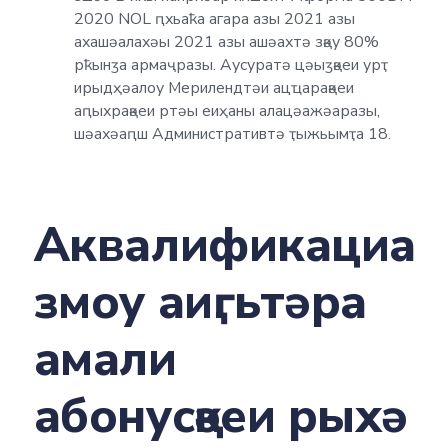
2020 NOL ԥхьаҟа агара азы 2021 азы
ахашәалахәы 2021 азы ашәахтә зқәу 80%
рҟынӡа армаҷразы. Аусуратә цәыӡқәеи урҭ
ирыдҳәалоу Мерилендтәи ацҵарақәеи
аԥыхрақәеи ртәы еиҳаны алацәажәаразы,
шәахәаԥш Административтә ҭыжьымҭа 18.
Аквалификациа
змоу аиӷьтәра
амали
абонусқәеи рыхә