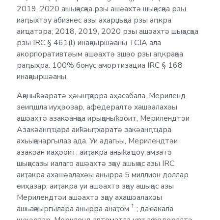
2019, 2020 ашықәсқәа рзы ашәахтә шықәсқәа рзы
иаԥыхтәу абизнес азы ахарџьқәа рзы аԥкра
аиҵатәра; 2018, 2019, 2020 рзы ашәахтә шықәсқәа
рзы IRC § 461(l) инақәыршәаны TCJA ала
акорпоративтәым ашәахтә зшәо рзы аԥкрақәа
раԥыхра. 100% бонус амортизациа IRC § 168
инақәыршәаны.
Ақәныҟәаратә ҳәынҭқарра аҳасабала, Мериленд
зеиԥшла иуҳәозар, афедералтә хашәалахәы
ашәахтә азакәанқәа ирықәныҟәоит, Мерилендтәи
Азакәанԥҵара аиҟәыҭхаратә закәанԥҵара
ахьықәнаргылаз ада. Уи адагьы, Мерилендтәи
азакәан иаҳәоит, аиҭакра аныҟаҵоу амзатә
шықәсазы иалаго ашәахтә зқәу ашықәс азы IRC
аиҭакра ахашәалахәы анырра 5 миллион доллар
еиҳазар, аиҭакра уи ашәахтә зқәу ашықәс азы
Мерилендтәи ашәахтә зқәу ахашәалахәы
1
ашьақәыргылара анырра анаҭом
; даҽакала
иуҳәозар, Мериленд автоматла урҭ афедералтә