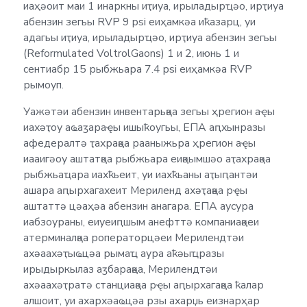
иаҳәоит маи 1 инаркны иҭиуа, ирыладырҵәо, ирҭиуа
абензин зегьы RVP 9 psi еиҳамкәа иҟазарц, уи
адагьы иҭиуа, ирыладырҵәо, ирҭиуа абензин зегьы
(Reformulated VoltrolGaons) 1 и 2, июнь 1 и
сентиабр 15 рыбжьара 7.4 psi еиҳамкәа RVP
рымоуп.
Уажәтәи абензин инвентарьқәа зегьы ҳрегион аҿы
иахәҭоу аҩаӡараҿы ишыҟоугьы, ЕПА аԥхынразы
афедералтә ҭахрақәа рааныжьра ҳрегион аҿы
иааигәоу аштатқәа рыбжьара еиқәымшәо аҭахрақәа
рыбжьаҵара иахҟьеит, уи иахҟьаны аҭыԥантәи
ашара аԥырхагахеит Мериленд ахәҭақәа рҿы
аштаттә цәаҳәа абензин анагара. ЕПА аусура
иабзоураны, еиуеиԥшым анефттә компаниақәеи
атерминалқәа роператорцәеи Мерилендтәи
ахәаахәҭыҩцәа рымаҵ аура аҟәыҵразы
ирыдыркылаз аӡбарақәа, Мерилендтәи
ахәаахәҭратә станциақәа рҿы аԥырхагақәа ҟалар
алшоит, уи ахархәаҩцәа рзы ахарџь еизнарҳар