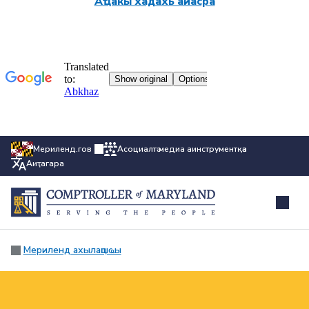
Аҵакы хадахь аиасра
Мериленд.гов
Асоциалтә медиа аинструментқәа
Аиҭагара
Мериленд ахылаԥшҩы