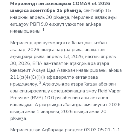
Мерилендтәи ахылаԥшҩы COMAR et 2026
шықәса асентябрь 15 рҟынӡа,
сентиабр 15
инаркны апрель 30 рҟынӡа, Мериленд ақалақь аҿы
еиҵаӡоу РВП 9.0 еиҳауп уажәтәи аԥҟара
.1
инақәыршәаны
Мериленд ари аусмҩаԥгатә ҟанаҵоит, избан
акәзар, 2026 шықәса нарҭаа рыла, анаҩстәи
аҿыцрақәа рыла, апрель 13, 2026, насгьы апрель
30, 2026, ЕПА аамҭалатәи аҭакԥхықәра аҭара
ҟанаҵеит Аҳауа Цқьа Азакәан инақәыршәаны, аҟәша
211(c)(4)(C)(ii)(I) афедералтә еиҭакрақәа
2
ирыдҳәалоу.
Аҭакԥхықәра аҭара ҟаҵан абензин
азы еицырзеиԥшу аспецификациа змоу Reid Vapor
Pressure (RVP) 10.0 psi абензин азы аетанол
ианалаӡҩо. Аҭакԥхықәра аҟәыҵра амч аиуеит 2026
шықәса амаи 1 инаркны, 2026 шықәса амаи 20
рҟынӡа.
Мерилендтәи Аԥҟарақәа ркодекс 03.03.05.01-1-1