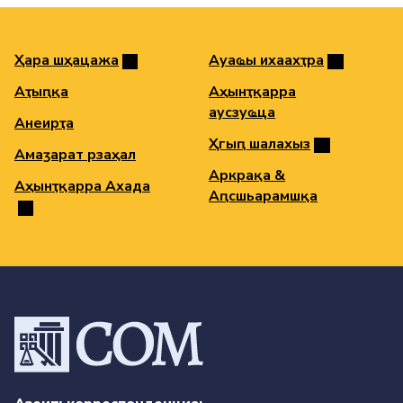
Ҳара шәҳацәажәа
Ауаҩы ихәаахәҭра
Аҭыԥқәа
Аҳәынҭқарра
аусзуҩцәа
Анеирҭа
Ҳгәыԥ шәалахәыз
Амаӡаратә рзаҳал
Аркрақәа &
Аҳәынҭқарра Ахада
Аԥсшьарамшқәа